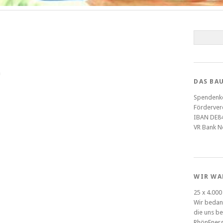
n
DAS BA
Spendenk
Förderve
IBAN DE84
VR Bank 
WIR WA
25 x 4.000
Wir bedan
die uns be
RhönEnerg